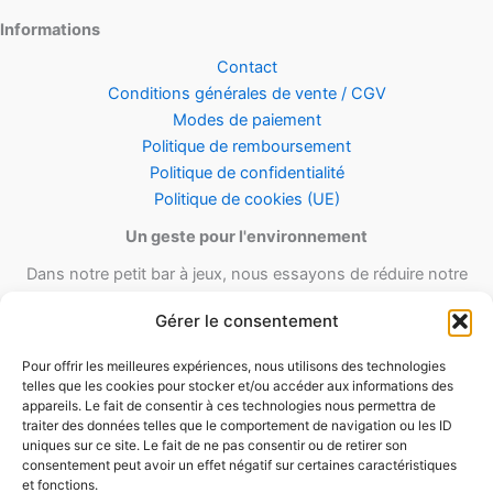
Informations
Contact
Conditions générales de vente / CGV
Modes de paiement
Politique de remboursement
Politique de confidentialité
Politique de cookies (UE)
Un geste pour l'environnement
Dans notre petit bar à jeux, nous essayons de réduire notre
empreinte carbone en utilisant le maximum de matériel recyclé et
Gérer le consentement
réutilisable ainsi qu’un minimum de matériel d’emballage lors de
nos envois.
Pour offrir les meilleures expériences, nous utilisons des technologies
telles que les cookies pour stocker et/ou accéder aux informations des
appareils. Le fait de consentir à ces technologies nous permettra de
traiter des données telles que le comportement de navigation ou les ID
uniques sur ce site. Le fait de ne pas consentir ou de retirer son
consentement peut avoir un effet négatif sur certaines caractéristiques
et fonctions.