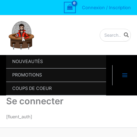
Aller
Connexion / Inscription
au
contenu
Rechercher:
NOUVEAUTÉS
PROMOTIONS
COUPS DE COEUR
Se connecter
[fluent_auth]