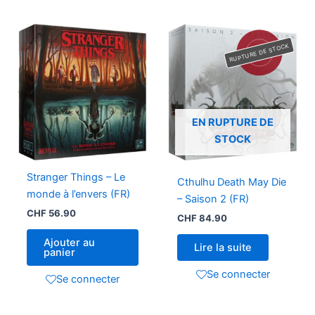
RUPTURE DE STOCK
EN RUPTURE DE
STOCK
Stranger Things – Le
Cthulhu Death May Die
monde à l’envers (FR)
– Saison 2 (FR)
CHF
56.90
CHF
84.90
Ajouter au
Lire la suite
panier
Se connecter
Se connecter