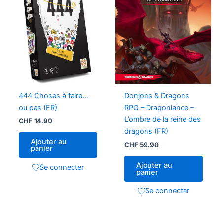
444 Choses à faire…
Donjons & Dragons
ou pas (FR)
RPG – Dragonlance –
L’ombre de la reine des
CHF
14.90
dragons (FR)
Ajouter au
CHF
59.90
panier
Ajouter au
Se connecter
panier
Se connecter