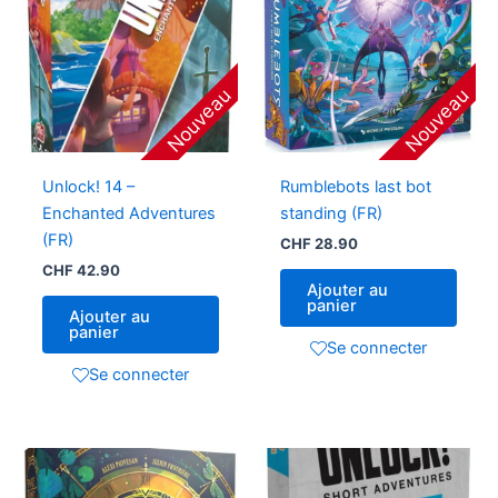
Nouveau
Nouveau
Unlock! 14 –
Rumblebots last bot
Enchanted Adventures
standing (FR)
(FR)
CHF
28.90
CHF
42.90
Ajouter au
panier
Ajouter au
panier
Se connecter
Se connecter