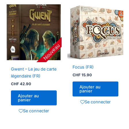
Nouveau
Focus (FR)
Gwent – Le jeu de carte
CHF
15.90
légendaire (FR)
CHF
42.90
Ajouter au
panier
Ajouter au
panier
Se connecter
Se connecter