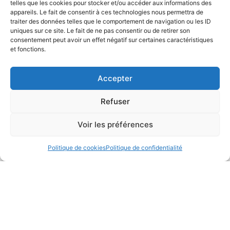
telles que les cookies pour stocker et/ou accéder aux informations des
appareils. Le fait de consentir à ces technologies nous permettra de
traiter des données telles que le comportement de navigation ou les ID
uniques sur ce site. Le fait de ne pas consentir ou de retirer son
consentement peut avoir un effet négatif sur certaines caractéristiques
Nouveau
Nouveau
et fonctions.
Accepter
Exploding kittens –
Mon premier UNLOCK
Streaking kittens EXT.
! Histoires de canard
Refuser
(FR)
(FR)
Voir les préférences
CHF
9.90
CHF
17.90
Ajouter au
Ajouter au
Politique de cookies
Politique de confidentialité
panier
panier
Se connecter
Se connecter