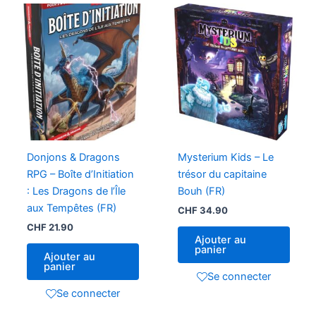
Donjons & Dragons
Mysterium Kids – Le
RPG – Boîte d’Initiation
trésor du capitaine
: Les Dragons de l’Île
Bouh (FR)
aux Tempêtes (FR)
CHF
34.90
CHF
21.90
Ajouter au
panier
Ajouter au
panier
Se connecter
Se connecter