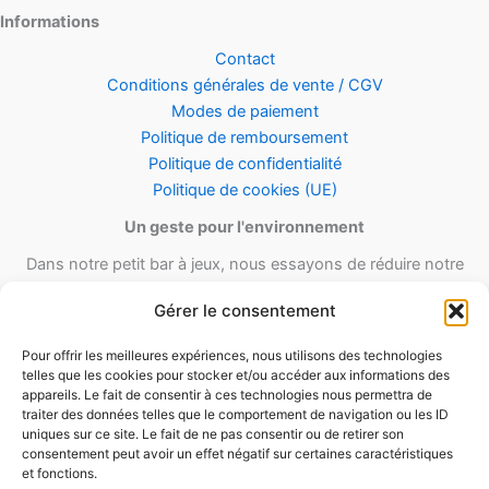
Informations
Contact
Conditions générales de vente / CGV
Modes de paiement
Politique de remboursement
Politique de confidentialité
Politique de cookies (UE)
Un geste pour l'environnement
Dans notre petit bar à jeux, nous essayons de réduire notre
empreinte carbone en utilisant le maximum de matériel recyclé et
Gérer le consentement
réutilisable ainsi qu’un minimum de matériel d’emballage lors de
nos envois.
Pour offrir les meilleures expériences, nous utilisons des technologies
telles que les cookies pour stocker et/ou accéder aux informations des
appareils. Le fait de consentir à ces technologies nous permettra de
traiter des données telles que le comportement de navigation ou les ID
uniques sur ce site. Le fait de ne pas consentir ou de retirer son
consentement peut avoir un effet négatif sur certaines caractéristiques
et fonctions.