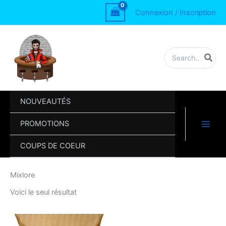
Aller
Connexion / Inscription
au
contenu
Rechercher:
NOUVEAUTÉS
PROMOTIONS
COUPS DE COEUR
Mixlore
Voici le seul résultat