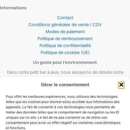
Informations
Contact
Conditions générales de vente / CGV
Modes de paiement
Politique de remboursement
Politique de confidentialité
Politique de cookies (UE)
Un geste pour l'environnement
Dans notre petit bar à jeux, nous essayons de réduire notre
empreinte carbone en utilisant le maximum de matériel recyclé et
Gérer le consentement
réutilisable ainsi qu’un minimum de matériel d’emballage lors de
nos envois.
Pour offrir les meilleures expériences, nous utilisons des technologies
telles que les cookies pour stocker et/ou accéder aux informations des
appareils. Le fait de consentir à ces technologies nous permettra de
traiter des données telles que le comportement de navigation ou les ID
uniques sur ce site. Le fait de ne pas consentir ou de retirer son
consentement peut avoir un effet négatif sur certaines caractéristiques
et fonctions.