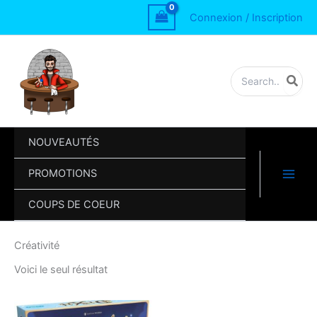
Aller
Connexion / Inscription
au
contenu
Rechercher:
NOUVEAUTÉS
PROMOTIONS
COUPS DE COEUR
Créativité
Voici le seul résultat