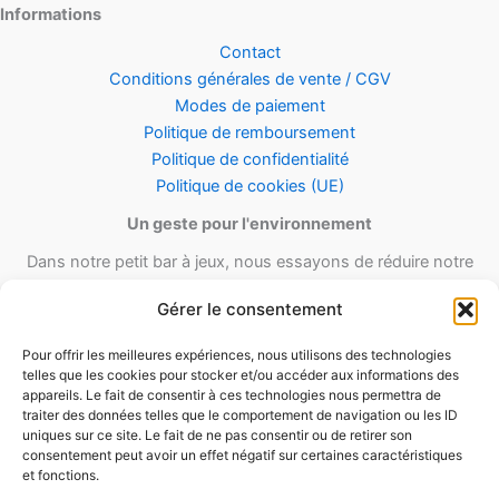
Informations
Contact
Conditions générales de vente / CGV
Modes de paiement
Politique de remboursement
Politique de confidentialité
Politique de cookies (UE)
Un geste pour l'environnement
Dans notre petit bar à jeux, nous essayons de réduire notre
empreinte carbone en utilisant le maximum de matériel recyclé et
Gérer le consentement
réutilisable ainsi qu’un minimum de matériel d’emballage lors de
nos envois.
Pour offrir les meilleures expériences, nous utilisons des technologies
telles que les cookies pour stocker et/ou accéder aux informations des
appareils. Le fait de consentir à ces technologies nous permettra de
traiter des données telles que le comportement de navigation ou les ID
uniques sur ce site. Le fait de ne pas consentir ou de retirer son
consentement peut avoir un effet négatif sur certaines caractéristiques
et fonctions.