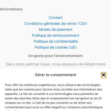
Informations
Contact
Conditions générales de vente / CGV
Modes de paiement
Politique de remboursement
Politique de confidentialité
Politique de cookies (UE)
Un geste pour l'environnement
Dans notre petit bar à jeux, nous essayons de réduire notre
empreinte carbone en utilisant le maximum de matériel recyclé et
Gérer le consentement
réutilisable ainsi qu’un minimum de matériel d’emballage lors de
nos envois.
Pour offrir les meilleures expériences, nous utilisons des technologies
telles que les cookies pour stocker et/ou accéder aux informations des
appareils. Le fait de consentir à ces technologies nous permettra de
traiter des données telles que le comportement de navigation ou les ID
uniques sur ce site. Le fait de ne pas consentir ou de retirer son
consentement peut avoir un effet négatif sur certaines caractéristiques