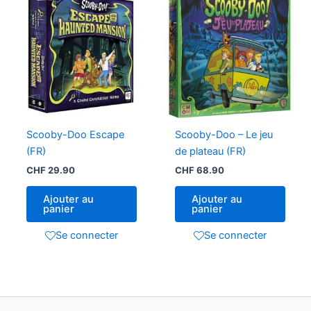
Scooby-Doo Escape
Scooby-Doo – Le jeu
(FR)
de plateau (FR)
CHF
29.90
CHF
68.90
Ajouter au
Ajouter au
panier
panier
Se connecter
Se connecter