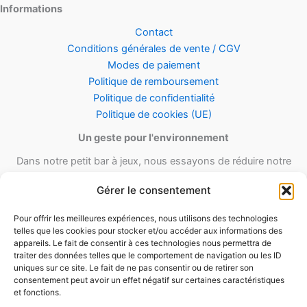
Informations
Contact
Conditions générales de vente / CGV
Modes de paiement
Politique de remboursement
Politique de confidentialité
Politique de cookies (UE)
Un geste pour l'environnement
Dans notre petit bar à jeux, nous essayons de réduire notre
empreinte carbone en utilisant le maximum de matériel recyclé et
Gérer le consentement
réutilisable ainsi qu’un minimum de matériel d’emballage lors de
nos envois.
Pour offrir les meilleures expériences, nous utilisons des technologies
telles que les cookies pour stocker et/ou accéder aux informations des
appareils. Le fait de consentir à ces technologies nous permettra de
traiter des données telles que le comportement de navigation ou les ID
uniques sur ce site. Le fait de ne pas consentir ou de retirer son
consentement peut avoir un effet négatif sur certaines caractéristiques
et fonctions.