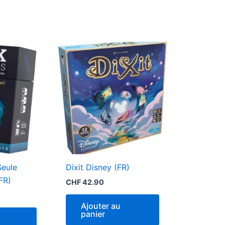
Seule
Dixit Disney (FR)
FR)
CHF
42.90
Ajouter au
panier