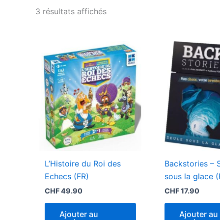
Trié
3 résultats affichés
par
popularité
L’Histoire du Roi des
Backstories – 
Echecs (FR)
sous la glace (
CHF
49.90
CHF
17.90
Ajouter au
Ajouter au