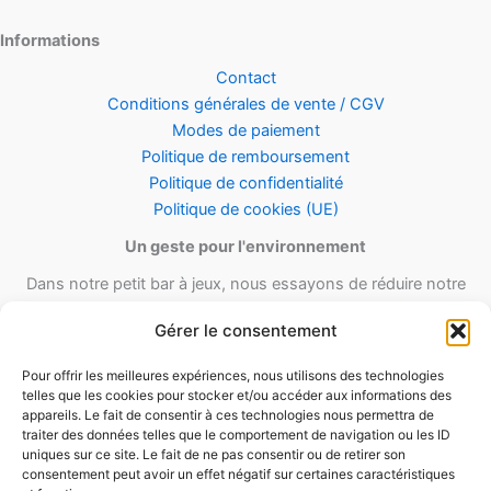
Informations
Contact
Conditions générales de vente / CGV
Modes de paiement
Politique de remboursement
Politique de confidentialité
Politique de cookies (UE)
Un geste pour l'environnement
Dans notre petit bar à jeux, nous essayons de réduire notre
empreinte carbone en utilisant le maximum de matériel recyclé et
Gérer le consentement
réutilisable ainsi qu’un minimum de matériel d’emballage lors de
nos envois.
Pour offrir les meilleures expériences, nous utilisons des technologies
telles que les cookies pour stocker et/ou accéder aux informations des
appareils. Le fait de consentir à ces technologies nous permettra de
traiter des données telles que le comportement de navigation ou les ID
uniques sur ce site. Le fait de ne pas consentir ou de retirer son
consentement peut avoir un effet négatif sur certaines caractéristiques