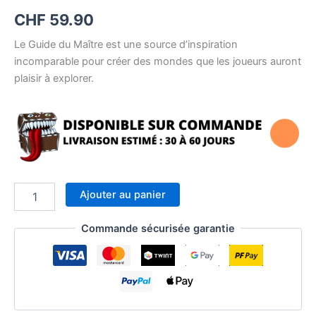
CHF
59.90
Le Guide du Maître est une source d’inspiration
incomparable pour créer des mondes que les joueurs auront
plaisir à explorer.
quantité
Ajouter au panier
de
Donjons
Commande sécurisée garantie
&
Dragons
RPG
-
Livre
de
base