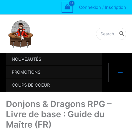
Aller
&
Connexion / Inscription
au
Dragons
contenu
RPG
-
Livre
Rechercher:
de
base
:
Guide
du
NOUVEAUTÉS
Maître
(FR)
PROMOTIONS
COUPS DE COEUR
Donjons & Dragons RPG –
Livre de base : Guide du
Maître (FR)