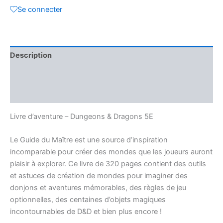
Se connecter
:
Guide
du
Maître
(FR)
Description
Informations complémentaires
Avis (0)
Livre d’aventure – Dungeons & Dragons 5E
Le Guide du Maître est une source d’inspiration
incomparable pour créer des mondes que les joueurs auront
plaisir à explorer. Ce livre de 320 pages contient des outils
et astuces de création de mondes pour imaginer des
donjons et aventures mémorables, des règles de jeu
optionnelles, des centaines d’objets magiques
incontournables de D&D et bien plus encore !