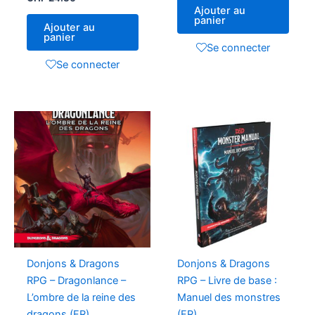
Ajouter au
panier
Ajouter au
panier
Se connecter
Se connecter
Donjons & Dragons
Donjons & Dragons
RPG – Dragonlance –
RPG – Livre de base :
L’ombre de la reine des
Manuel des monstres
dragons (FR)
(FR)