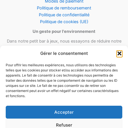
Modes de paiement
Politique de remboursement
Politique de confidentialité
Politique de cookies (UE)
Un geste pour l'environnement
Dans notre petit bar à jeux, nous essayons de réduire notre
empreinte carbone en utilisant le maximum de matériel recyclé et
Gérer le consentement
réutilisable ainsi qu’un minimum de matériel d’emballage lors de
nos envois.
Pour offrir les meilleures expériences, nous utilisons des technologies
telles que les cookies pour stocker et/ou accéder aux informations des
appareils. Le fait de consentir à ces technologies nous permettra de
traiter des données telles que le comportement de navigation ou les ID
uniques sur ce site. Le fait de ne pas consentir ou de retirer son
consentement peut avoir un effet négatif sur certaines caractéristiques
et fonctions.
Accepter
Refuser