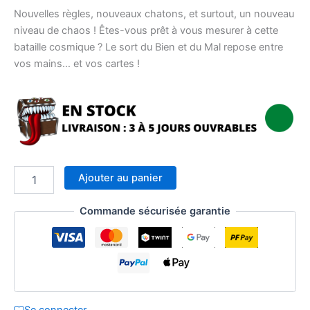
Nouvelles règles, nouveaux chatons, et surtout, un nouveau
niveau de chaos ! Êtes-vous prêt à vous mesurer à cette
bataille cosmique ? Le sort du Bien et du Mal repose entre
vos mains… et vos cartes !
quantité
Ajouter au panier
de
Exploding
Commande sécurisée garantie
Kittens
–
Bien
vs
Mal
(FR)