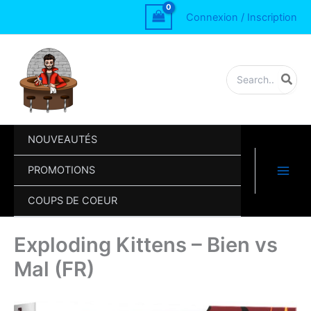
Aller
Kittens
Connexion / Inscription
au
–
contenu
Bien
vs
Mal
Rechercher:
(FR)
NOUVEAUTÉS
PROMOTIONS
COUPS DE COEUR
Exploding Kittens – Bien vs
Mal (FR)