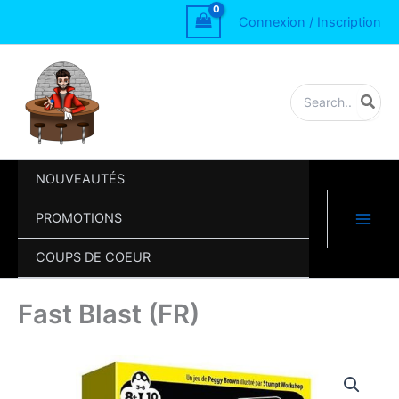
Aller
Blast
Connexion / Inscription
au
(FR)
contenu
Rechercher:
NOUVEAUTÉS
PROMOTIONS
COUPS DE COEUR
Fast Blast (FR)