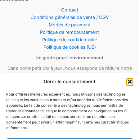
Contact
Conditions générales de vente / CGV
Modes de paiement
Politique de remboursement
Politique de confidentialité
Politique de cookies (UE)
Un geste pour l'environnement
Dans notre petit bar à jeux, nous essayons de réduire notre
empreinte carbone en utilisant le maximum de matériel recyclé et
Gérer le consentement
réutilisable ainsi qu’un minimum de matériel d’emballage lors de
nos envois.
Pour offrir les meilleures expériences, nous utilisons des technologies
telles que les cookies pour stocker et/ou accéder aux informations des
appareils. Le fait de consentir à ces technologies nous permettra de
traiter des données telles que le comportement de navigation ou les ID
uniques sur ce site. Le fait de ne pas consentir ou de retirer son
consentement peut avoir un effet négatif sur certaines caractéristiques
et fonctions.