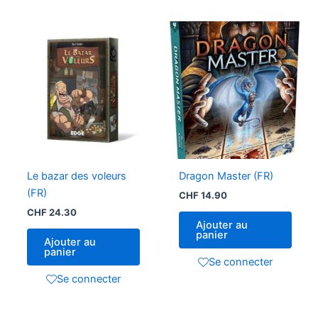
Le bazar des voleurs
Dragon Master (FR)
(FR)
CHF
14.90
CHF
24.30
Ajouter au
panier
Ajouter au
panier
Se connecter
Se connecter