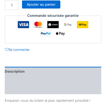
quantité
Ajouter au panier
de
Jungle
Commande sécurisée garantie
Speed
-
Donkey
Kong
(FR)
Se connecter
Description
Informations complémentaires
Avis (0)
Emparez-vous du totem le plus rapidement possible !