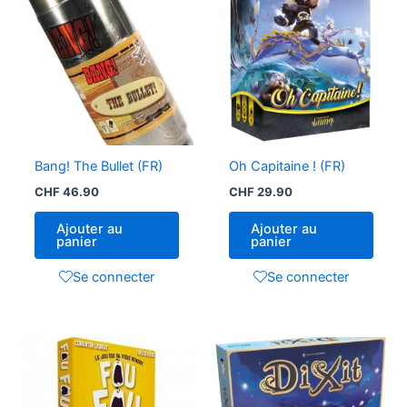
Bang! The Bullet (FR)
Oh Capitaine ! (FR)
CHF
46.90
CHF
29.90
Ajouter au
Ajouter au
panier
panier
Se connecter
Se connecter