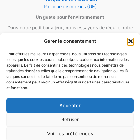
Politique de cookies (UE)
Un geste pour l'environnement
Dans notre petit bar à jeux, nous essayons de réduire notre
empreinte carbone en utilisant le maximum de matériel recyclé et
Gérer le consentement
réutilisable ainsi qu’un minimum de matériel d’emballage lors de
nos envois.
Pour offrir les meilleures expériences, nous utilisons des technologies
telles que les cookies pour stocker et/ou accéder aux informations des
appareils. Le fait de consentir à ces technologies nous permettra de
traiter des données telles que le comportement de navigation ou les ID
uniques sur ce site. Le fait de ne pas consentir ou de retirer son
consentement peut avoir un effet négatif sur certaines caractéristiques
et fonctions.
Accepter
Refuser
Voir les préférences
Copyright © 2026 by Bar-à-Jeux