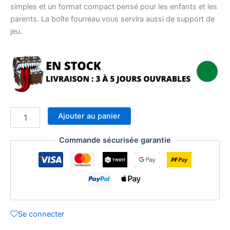
simples et un format compact pensé pour les enfants et les
parents. La boîte fourreau vous servira aussi de support de
jeu.
quantité
Ajouter au panier
de
Mon
Commande sécurisée garantie
premier
UNLOCK
!
Histoires
de
canard
(FR)
Se connecter