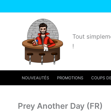
Aller
au
contenu
Tout simpleme
!
NOUVEAUTÉS
PROMOTIONS
COUPS D
Prey Another Day (FR)