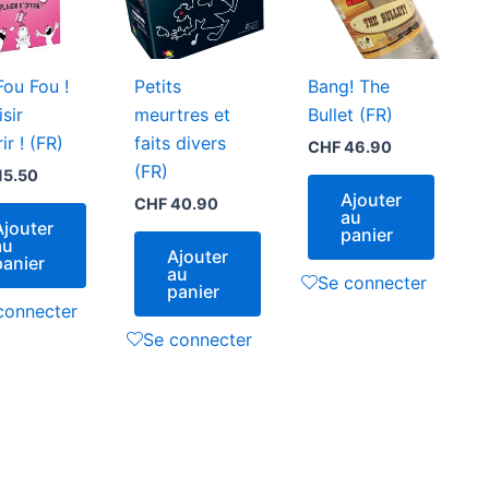
Fou Fou !
Petits
Bang! The
isir
meurtres et
Bullet (FR)
rir ! (FR)
faits divers
CHF
46.90
(FR)
15.50
Ajouter
CHF
40.90
au
Ajouter
panier
au
Ajouter
panier
au
Se connecter
panier
connecter
Se connecter