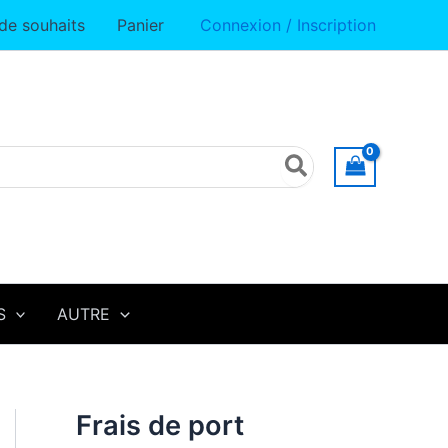
Another
 de souhaits
Panier
Connexion / Inscription
Day
(FR)
S
AUTRE
Frais de port