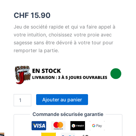
CHF
15.90
Jeu de société rapide et qui va faire appel à
votre intuition, choisissez votre proie avec
sagesse sans être dévoré à votre tour pour
remporter la partie.
quantité
Ajouter au panier
de
Prey
Commande sécurisée garantie
Another
Day
(FR)