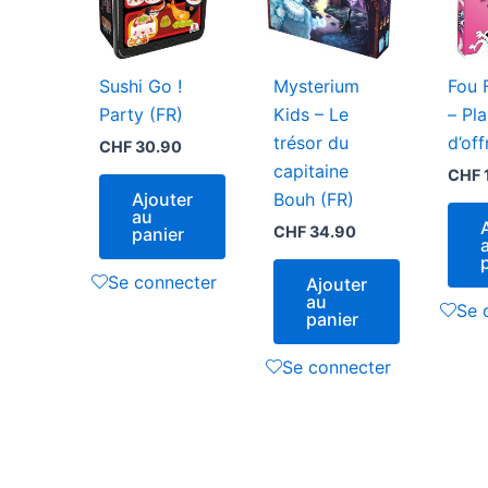
Sushi Go !
Mysterium
Fou 
Party (FR)
Kids – Le
– Pla
trésor du
d’off
CHF
30.90
capitaine
CHF
Ajouter
Bouh (FR)
au
CHF
34.90
panier
Se connecter
Ajouter
au
Se 
panier
Se connecter