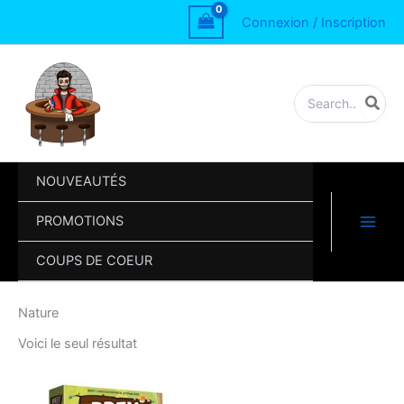
Aller
Connexion / Inscription
au
contenu
Rechercher:
NOUVEAUTÉS
PROMOTIONS
COUPS DE COEUR
Nature
Voici le seul résultat