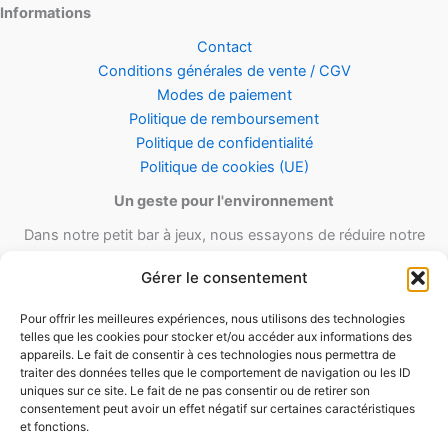
Informations
Contact
Conditions générales de vente / CGV
Modes de paiement
Politique de remboursement
Politique de confidentialité
Politique de cookies (UE)
Un geste pour l'environnement
Dans notre petit bar à jeux, nous essayons de réduire notre
empreinte carbone en utilisant le maximum de matériel recyclé et
Gérer le consentement
réutilisable ainsi qu’un minimum de matériel d’emballage lors de
nos envois.
Pour offrir les meilleures expériences, nous utilisons des technologies
telles que les cookies pour stocker et/ou accéder aux informations des
appareils. Le fait de consentir à ces technologies nous permettra de
traiter des données telles que le comportement de navigation ou les ID
uniques sur ce site. Le fait de ne pas consentir ou de retirer son
consentement peut avoir un effet négatif sur certaines caractéristiques
et fonctions.